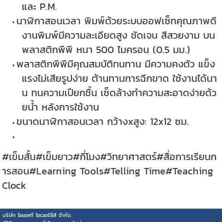
และ P.M.
นาฬิกาสอนเวลา พิมพ์ด้วยระบบออฟเซ็ทคุณภาพดี
งานพิมพ์มีความละเอียดสูง ชัดเจน สีสวยงาม บน
พลาสติกพีพี หนา 500 ไมครอน (0.5 มม.)
พลาสติกพีพีมีคุณสมบัติทนทาน มีความคงตัว แข็ง
แรงไม่เสียรูปง่าย ต้านทานการฉีกขาด ใช้งานได้นา
น ทนความเปียกชื้น เช็ดล้างทำความสะอาดง่ายด้ว
ยน้ำ หลังการใช้งาน
ขนาดนาฬิกาสอนเวลา กว้างxสูง: 12x12 ซม.
#เข็มสั้น#เข็มยาว#กี่โมง#วิทยาศาสตร์#สื่อการเรียนก
ารสอน#Learning Tools#Telling Time#Teaching
Clock
บริษัท โอเอสที โอเวอร์ซีส์ จำกัด