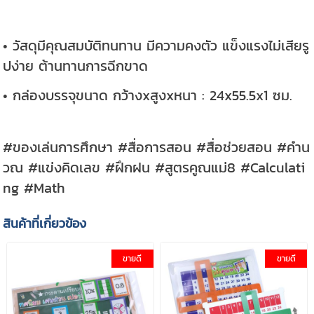
• วัสดุมีคุณสมบัติทนทาน มีความคงตัว แข็งแรงไม่เสียรู
ปง่าย ต้านทานการฉีกขาด
• กล่องบรรจุขนาด กว้างxสูงxหนา : 24x55.5x1 ซม.
#ของเล่นการศึกษา #สื่อการสอน #สื่อช่วยสอน #คำน
วณ #แข่งคิดเลข #ฝึกฝน #สูตรคูณแม่8 #Calculati
ng #Math
สินค้าที่เกี่ยวข้อง
ขายดี
ขายดี