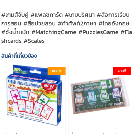
#เกมส์จับคู่ #แฟลชการ์ด #เกมปริศนา #สื่อการเรียน
การสอน #สื่อช่วยสอน #คำศัพท์2ภาษา #ไทยอังกฤษ
#ชั่งน้ำหนัก #MatchingGame #PuzzlesGame #Fla
shcards #Scales
สินค้าที่เกี่ยวข้อง
แนะนำ
ขายดี