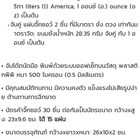
ริกา liters (l) America, 1 ออนซ์ (อ.) ounce (o
z) เป็นต้น
จับคู่ แผ่นจิ๊กซอว์ 2 ชิ้น ที่มีมาตรา ชั่ง ตวง เท่ากับม
าตราวัด: ขนมชั่งน้ำหนัก 28.35 กรัม จับคู่ กับ 1 อ
อนซ์ เป็นต้น
• จับได้ถนัดมือ พิมพ์ด้วยระบบออฟเซ็ทบนวัสดุ พลาสติ
กพีพี หนา 500 ไมครอน (0.5 มิลลิเมตร)
• มีคุณสมบัติทนทาน มีความคงตัว แข็งแรงไม่เสียรูปง่า
ย ต้านทานการฉีกขาด
• บัตรคำจิ๊กซอว์ 30 ชิ้น ต่อกันเป็นบัตรขนาด กว้างxสู
ง: 23x9.6 ซม.
ได้ 15 แผ่น
• ขนาดบรรจุภัณฑ์ กว้างxยาวxหนา: 26x10x2 ซม.