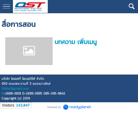
google13076cdc17b3388d
สื่อการสอน
บทความ เพิ่มเมนู
บริษัท โอเอสที โอเวอร์ซีส์ จำกัด
450 ถนนพระรามที่ 3 แขวงบางโคล่
168ost@gmail.com
0
-2689-3818 0-2689-3895 085-395-9642
Copyright (c) 2019
Visitors:
143,847