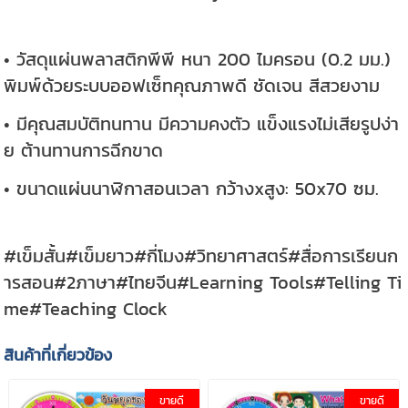
• วัสดุแผ่นพลาสติกพีพี หนา 200 ไมครอน (0.2 มม.)
พิมพ์ด้วยระบบออฟเซ็ทคุณภาพดี ชัดเจน สีสวยงาม
• มีคุณสมบัติทนทาน มีความคงตัว แข็งแรงไม่เสียรูปง่า
ย ต้านทานการฉีกขาด
• ขนาดแผ่นนาฬิกาสอนเวลา กว้างxสูง: 50x70 ซม.
#เข็มสั้น#เข็มยาว#กี่โมง#วิทยาศาสตร์#สื่อการเรียนก
ารสอน#2ภาษา#ไทยจีน#Learning Tools#Telling Ti
me#Teaching Clock
สินค้าที่เกี่ยวข้อง
ขายดี
ขายดี