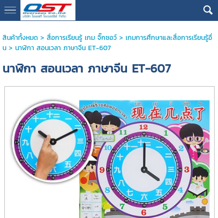
google13076cdc17b3388d
สินค้าทั้งหมด
>
สื่อการเรียนรู้ เกม จิ๊กซอว์
>
เกมการศึกษาและสื่อการเรียนรู้อื่
น
> นาฬิกา สอนเวลา ภาษาจีน ET-607
นาฬิกา สอนเวลา ภาษาจีน ET-607