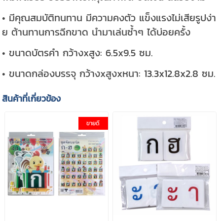
• มีคุณสมบัติทนทาน มีความคงตัว แข็งแรงไม่เสียรูปง่า
ย ต้านทานการฉีกขาด นำมาเล่นซ้ำๆ ได้บ่อยครั้ง
• ขนาดบัตรคำ กว้างxสูง: 6.5x9.5 ซม.
• ขนาดกล่องบรรจุ กว้างxสูงxหนา:
13.3x12.8x2.8
ซม.
สินค้าที่เกี่ยวข้อง
ขายดี