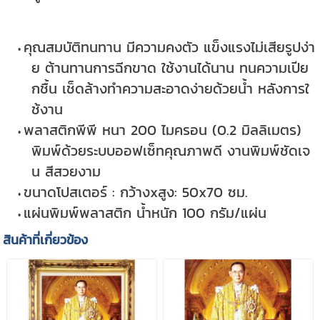
คุณสมบัติทนทาน มีความคงตัว แข็งแรงไม่เสียรูปง่า
ย ต้านทานการฉีกขาด ใช้งานได้นาน ทนความเปีย
กชื้น เช็ดล้างทำความสะอาดง่ายด้วยน้ำ หลังการใ
ช้งาน
พลาสติกพีพี หนา 200 ไมครอน (0.2 มิลลิเมตร)
พิมพ์ด้วยระบบออฟเซ็ทคุณภาพดี งานพิมพ์ชัดเจ
น สีสวยงาม
ขนาดโปสเตอร์ : กว้างxสูง: 50x70 ซม.
แผ่นพิมพ์พลาสติก น้ำหนัก 100 กรัม/แผ่น
สินค้าที่เกี่ยวข้อง