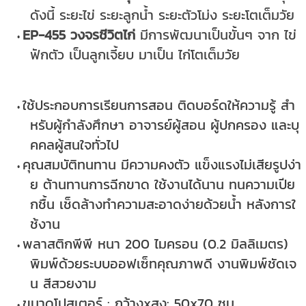
ดังนี้ ระยะไข่ ระยะลูกน้ำ ระยะตัวโม่ง ระยะโตเต็มวัย
EP-455 วงจรชีวิตไก่
มีการพัฒนาเป็นขั้นๆ จาก ไข่
ฟักตัว เป็นลูกเจี้ยบ มาเป็น ไก่โตเต็มวัย
ใช้ประกอบการเรียนการสอน ติดบอร์ดให้ความรู้ สำ
หรับผู้กำลังศึกษา อาจารย์ผู้สอน ผู้ปกครอง และบุ
คคลผู้สนใจทั่วไป
คุณสมบัติทนทาน มีความคงตัว แข็งแรงไม่เสียรูปง่า
ย ต้านทานการฉีกขาด ใช้งานได้นาน ทนความเปีย
กชื้น เช็ดล้างทำความสะอาดง่ายด้วยน้ำ หลังการใ
ช้งาน
พลาสติกพีพี หนา 200 ไมครอน (0.2 มิลลิเมตร)
พิมพ์ด้วยระบบออฟเซ็ทคุณภาพดี งานพิมพ์ชัดเจ
น สีสวยงาม
ขนาดโปสเตอร์ : กว้างxสูง: 50x70 ซม.