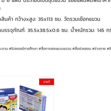
ด มี 6 แผ่น ประกอบเป็นชุดแขวน ร้อยแผ่นพิมพ์เข้าหาก
ุด
สินค้า กว้างxสูง: 35x113 ซม. วัดรวมเชือกแขวน
บรรจุภัณฑ์: 35.5x38.5x0.6 ซม. น้ำหนักรวม: 145 กร
กระดาน #โปสเตอร์การศึกษา #สื่อการสอนแบบแขวน #สื่อช่วยสอน #ร่างกาย 
ขายดี