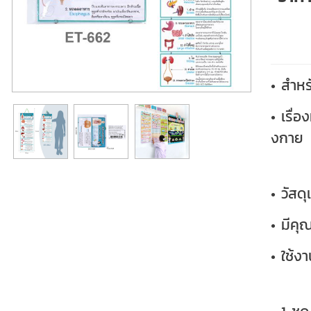
• สำหร
• เรื่
งกาย
• วัส
• มีคุ
• ใช้ง