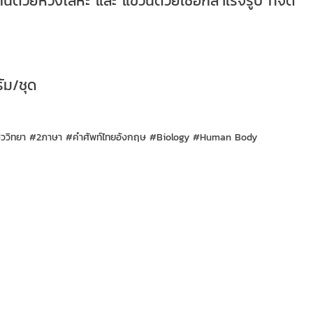
ันด้วยห่วงโลหะ และ แขวนด้วยเชือกสำเร็จรูป ที่จัด
ัม/ชุด
#ชีววิทยา #2ภาษา #คำศัพท์ไทยอังกฤษ #Biology #Human Body