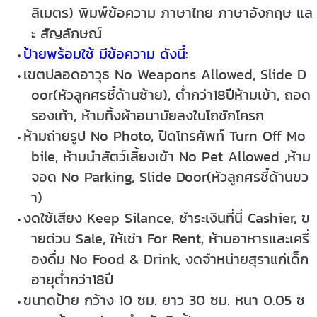
ลิเมตร) พิมพ์ข้อความ ภาษาไทย ภาษาอังกฤษ แล
ะ สัญลักษณ์
ป้ายพร้อมใช้ มีข้อความ ดังนี้:
เขตปลอดอาวุธ No Weapons Allowed, Slide D
oor(หัวลูกศรชี้ด้านซ้าย), ต่ำกว่า18ปีห้ามเข้า, ถอด
รองเท้า, ห้ามทิ้งผ้าอนามัยลงในโถชักโครก
ห้ามถ่ายรูป No Photo, ปิดโทรศัพท์ Turn Off Mo
bile, ห้ามนำสัตว์เลี้ยงเข้า No Pet Allowed ,ห้าม
จอด No Parking, Slide Door(หัวลูกศรชี้ด้านขว
า)
งดใช้เสียง Keep Silance, ชำระเงินที่นี่ Cashier, ข
ายด่วน Sale, ให้เช่า For Rent, ห้ามอาหารและเครื่
องดื่ม No Food & Drink, งดจำหน่ายสุราแก่เด็ก
อายุต่ำกว่า18ปี
ขนาดป้าย กว้าง 10 ซม. ยาว 30 ซม. หนา 0.05 ซ