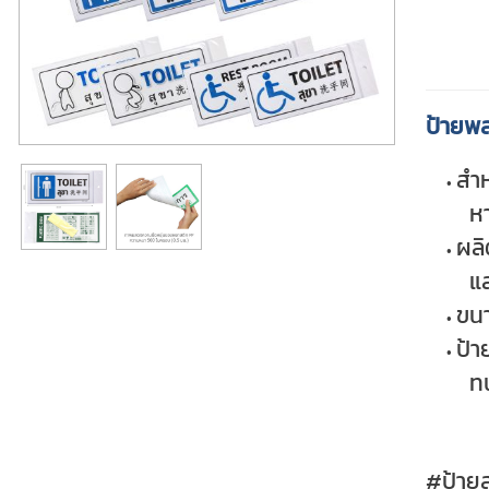
ป้ายพ
สำห
ห
ผลิ
แ
ขนา
ป้า
ทน
#ป้าย