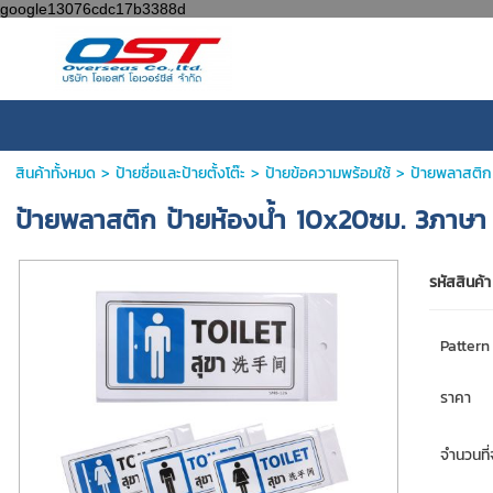
google13076cdc17b3388d
สินค้าทั้งหมด
>
ป้ายชื่อและป้ายตั้งโต๊ะ
>
ป้ายข้อความพร้อมใช้
> ป้ายพลาสติก
ป้ายพลาสติก ป้ายห้องน้ำ 10x20ซม. 3ภาษ
รหัสสินค้า
Pattern
ราคา
จำนวนที่จ